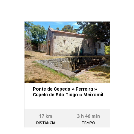
Ponte de Cepeda » Ferreira »
Capela de São Tiago » Meixomil
17 km
3 h 46 min
DISTÂNCIA
TEMPO