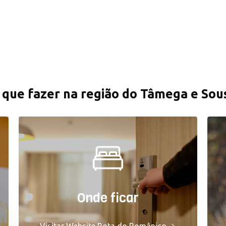
 que fazer na região do Tâmega e Sou
Consulte a oferta
Onde ficar
disponível